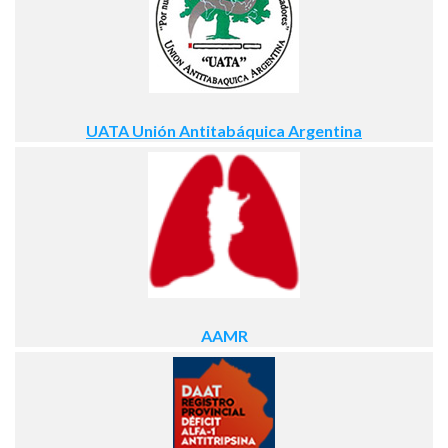
UATA Unión Antitabáquica Argentina
AAMR