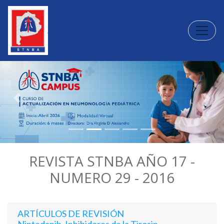
Toggle
Previous
Next
REVISTA STNBA AÑO 17 -
NUMERO 29 - 2016
ARTÍCULOS DE REVISIÓN
Nintedanib. Inhibidores de la Tirosin